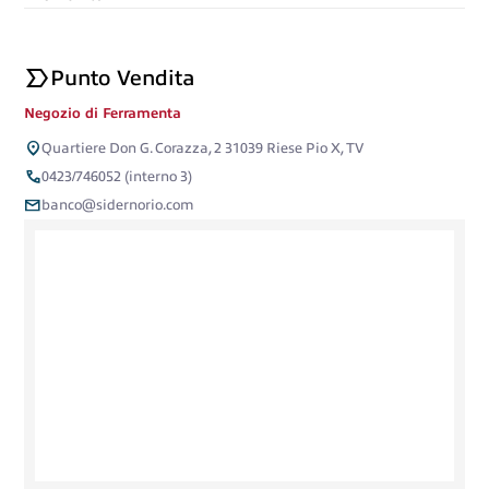
label_important
Punto Vendita
Negozio di Ferramenta
location_on
Quartiere Don G. Corazza, 2 31039 Riese Pio X, TV
call
0423/746052 (interno 3)
mail
banco@sidernorio.com