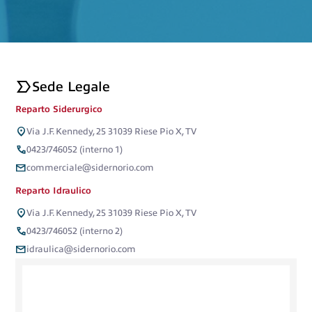
label_important
Sede Legale
Reparto Siderurgico
location_on
Via J.F. Kennedy, 25 31039 Riese Pio X, TV
call
0423/746052 (interno 1)
email
commerciale@sidernorio.com
Reparto Idraulico
location_on
Via J.F. Kennedy, 25 31039 Riese Pio X, TV
call
0423/746052 (interno 2)
mail
idraulica@sidernorio.com