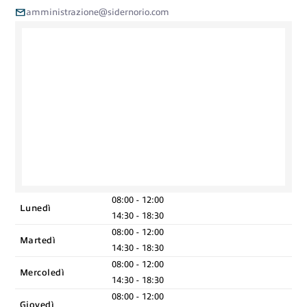
mail
amministrazione@sidernorio.com
premium bootstrap themes
08:00 - 12:00
Lunedì
14:30 - 18:30
08:00 - 12:00
Martedì
14:30 - 18:30
08:00 - 12:00
Mercoledì
14:30 - 18:30
08:00 - 12:00
Giovedì