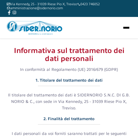
contact_mail
Via Kennedy, 25 - 31039 Riese Pio X, Treviso
call
0423 746052
drafts
amministrazione@sidernorio.com
Ferro
Idraulica
Fe
Informativa sul trattamento dei
Tubi
Raccorderia, valvole
Utensili
dati personali
Laminati
Pompe Idrauliche
Articoli
In conformità al Regolamento (UE) 2016/679 (GDPR)
Trafilati
Condizionamento
Idropuli
Lamiere da Coils - Treno
Attrezzature
Compre
1. Titolare del trattamento dei dati
Profilati
Sifoni e minuteria
Carpent
Travi
Tubazioni
Utensil
Il titolare del trattamento dei dati è SIDERNORIO S.N.C. DI G.B.
NORIO & C., con sede in Via Kennedy, 25 - 31039 Riese Pio X,
Reti e Grigliati
Trattamento acqua
Sistemi
Treviso.
Lamiere e Pannelli da copertura
Rubinetteria
Arredo bagno
Raccord
2. Finalità del trattamento
Abrasiv
I dati personali da voi forniti saranno trattati per le seguenti