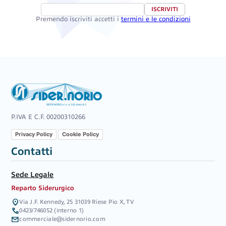
ISCRIVITI
Premendo iscriviti accetti i
termini e le condizioni
P.IVA E C.F. 00200310266
Privacy Policy
Cookie Policy
Contatti
Sede Legale
Reparto Siderurgico
location_on
Via J.F. Kennedy, 25 31039 Riese Pio X, TV
call
0423/746052 (interno 1)
mail
commerciale@sidernorio.com